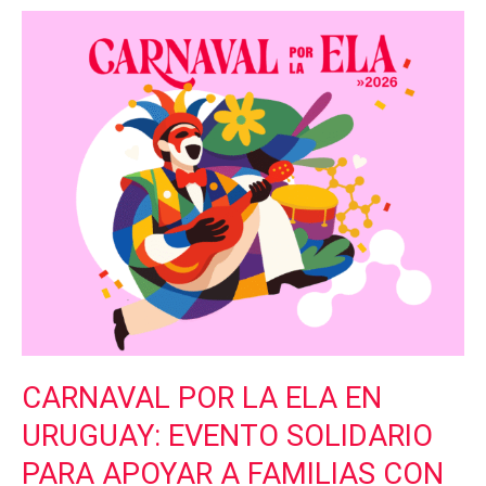
Carnaval
por
la
ELA
en
Uruguay:
evento
solidario
para
apoyar
a
familias
con
Esclerosis
Lateral
CARNAVAL POR LA ELA EN
Amiotrófica
URUGUAY: EVENTO SOLIDARIO
PARA APOYAR A FAMILIAS CON