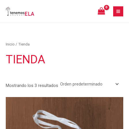
Ir
MA
al
ME
contenido
Inicio
/ Tienda
TIENDA
Mostrando los 3 resultados