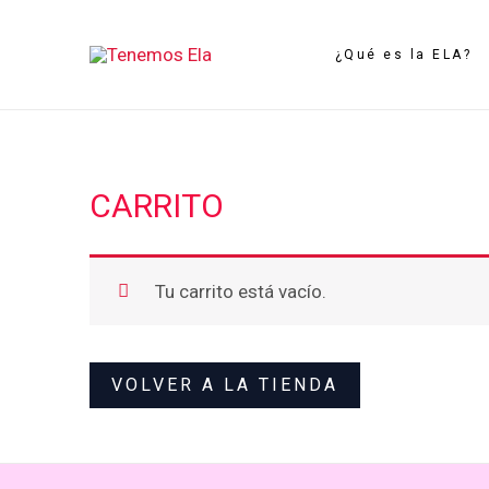
Ir
al
¿Qué es la ELA?
contenido
CARRITO
Tu carrito está vacío.
VOLVER A LA TIENDA