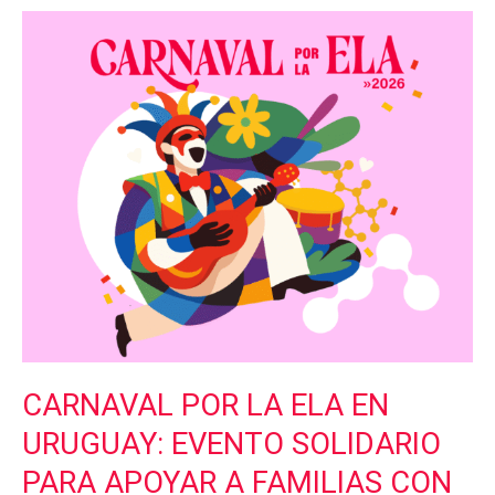
Carnaval
por
la
ELA
en
Uruguay:
evento
solidario
para
apoyar
a
familias
con
Esclerosis
Lateral
CARNAVAL POR LA ELA EN
Amiotrófica
URUGUAY: EVENTO SOLIDARIO
PARA APOYAR A FAMILIAS CON